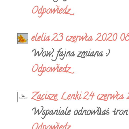
Odpowiedz
elelia
23 czerwca 2020 08
Wow, fajna zmiana :)
Odpowiedz
Zacisze Lenki
24 czerwca
Wspaniale odnowiłaś tron.:
Odpowiedz