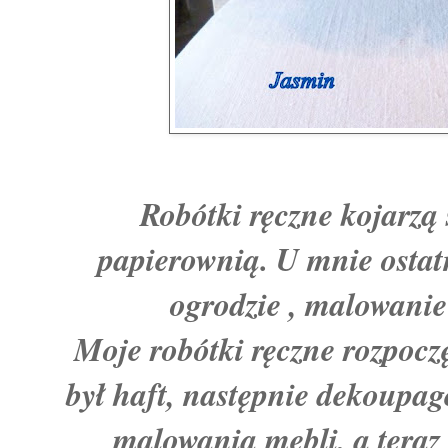
Robótki ręczne kojarzą
papierownią. U mnie osta
ogrodzie , malowani
Moje robótki ręczne rozpoc
był haft, następnie dekoupag
malowania mebli, a teraz