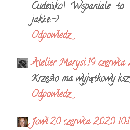
Cudeńko! Wspaniale to s
jakże:-)
Odpowiedz
Atelier Marysi
19 czerwca
Krzesło ma wyjątkowy kszt
Odpowiedz
Jowi
20 czerwca 2020 10: