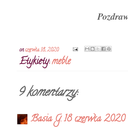
Pozdraw
on
czerwca 18, 2020
Etykiety:
meble
9 komentarzy:
Basia G.
18 czerwca 2020 